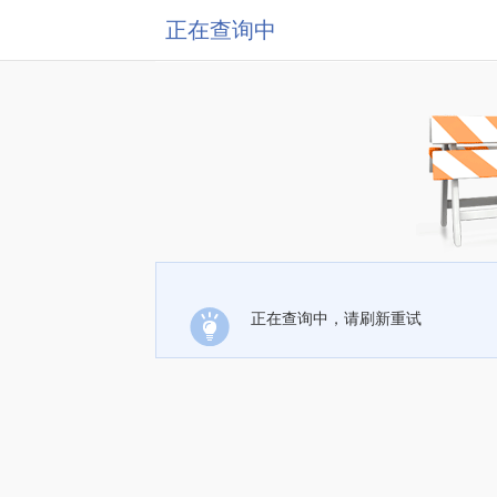
正在查询中
正在查询中，请刷新重试